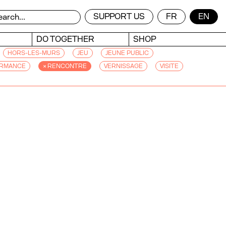
SUPPORT US
FR
EN
DO TOGETHER
SHOP
HORS-LES-MURS
JEU
JEUNE PUBLIC
RMANCE
× RENCONTRE
VERNISSAGE
VISITE