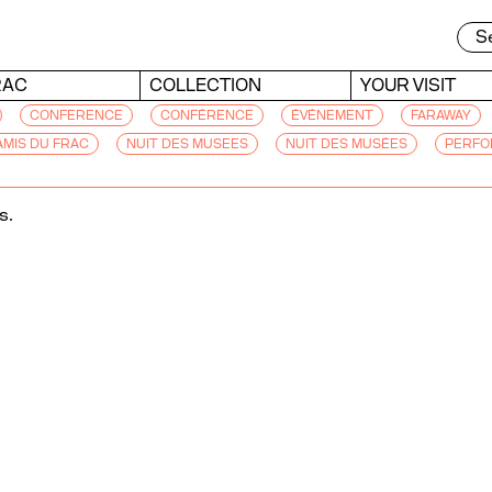
RAC
COLLECTION
YOUR VISIT
CONFERENCE
CONFÉRENCE
ÉVÉNEMENT
FARAWAY
AMIS DU FRAC
NUIT DES MUSEES
NUIT DES MUSÉES
PERFO
s.