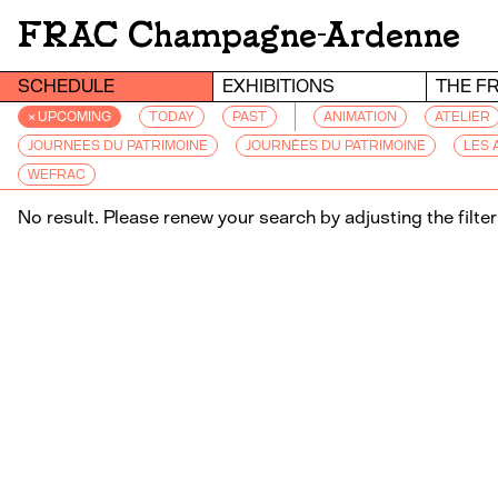
FRAC Champagne-Ardenne
SCHEDULE
EXHIBITIONS
THE F
× UPCOMING
TODAY
PAST
ANIMATION
ATELIER
JOURNEES DU PATRIMOINE
JOURNÉES DU PATRIMOINE
LES 
WEFRAC
No result. Please renew your search by adjusting the filter