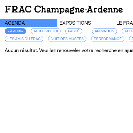
FRAC Champagne-Ardenne
AGENDA
EXPOSITIONS
LE FR
× À VENIR
AUJOURD’HUI
PASSÉ
ANIMATION
ATEL
LES AMIS DU FRAC
NUIT DES MUSÉES
PERFORMANCE
Aucun résultat. Veuillez renouveler votre recherche en ajust