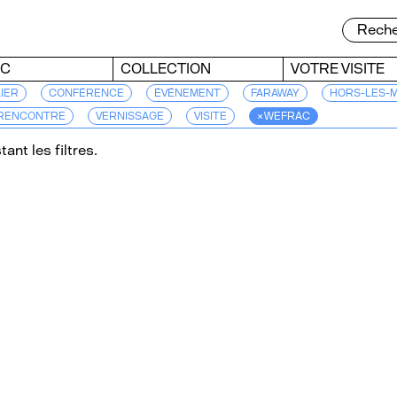
AC
COLLECTION
VOTRE VISITE
IER
CONFÉRENCE
ÉVÉNEMENT
FARAWAY
HORS-LES-
RENCONTRE
VERNISSAGE
VISITE
× WEFRAC
ant les filtres.