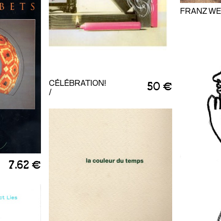
FRANZ WE
CÉLÉBRATION!
50 €
/
7.62 €