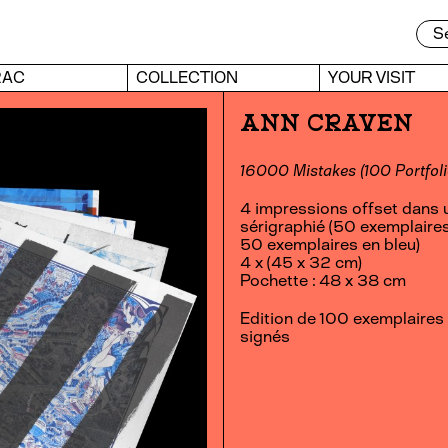
RAC
COLLECTION
YOUR VISIT
ANN CRAVEN
16000 Mistakes (100 Portfoli
4 impressions offset dans u
sérigraphié (50 exemplaires
50 exemplaires en bleu)
4 x (45 x 32 cm)
Pochette : 48 x 38 cm
Edition de 100 exemplaires
signés