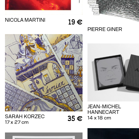
NICOLA MARTINI
19 €
PIERRE GINER
JEAN-MICHEL
HANNECART
SARAH KORZEC
35 €
14 x 18 cm
17 x 27 cm