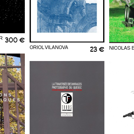
R
300 €
ORIOL VILANOVA
NICOLAS 
23 €