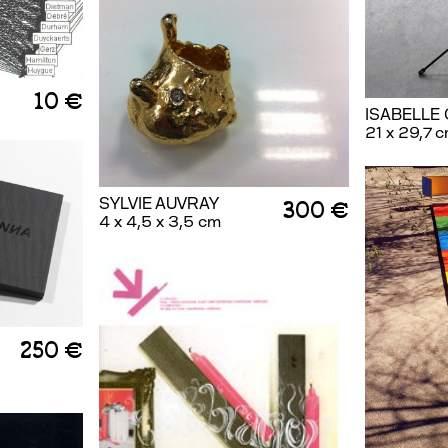
10 €
ISABELLE 
21 x 29,7 
SYLVIE AUVRAY
300 €
4 x 4,5 x 3,5 cm
250 €