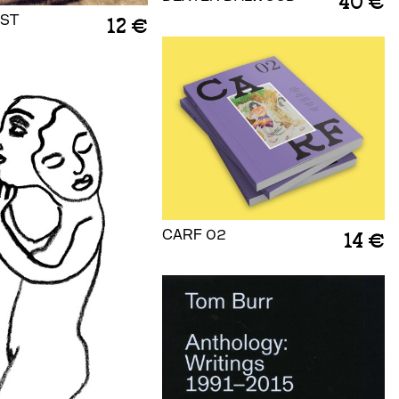
40 €
ST
12 €
CARF 02
14 €