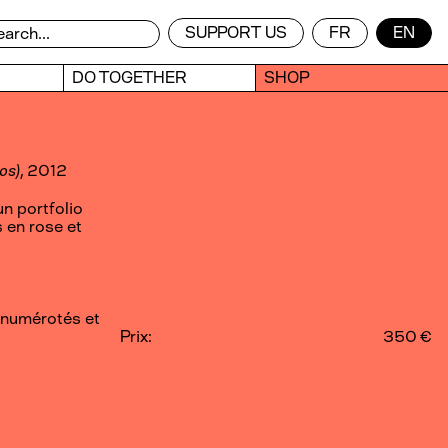
SUPPORT US
FR
EN
DO TOGETHER
SHOP
os)
, 2012
n portfolio
 en rose et
 numérotés et
Prix:
350 €