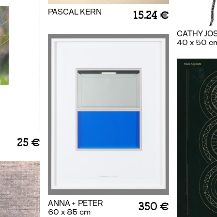
PASCAL KERN
15.24 €
CATHY JO
40 x 50 c
25 €
ANNA + PETER
350 €
60 x 85 cm