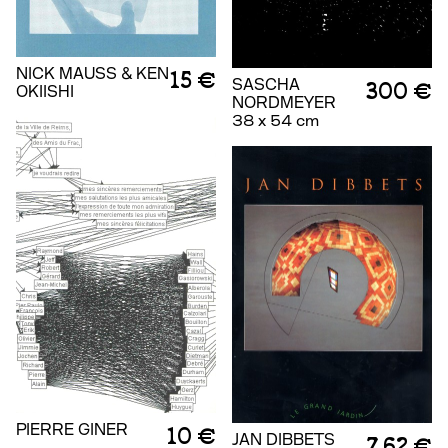
NICK MAUSS & KEN
15 €
SASCHA
300 €
OKIISHI
NORDMEYER
38 x 54 cm
PIERRE GINER
10 €
JAN DIBBETS
7.62 €