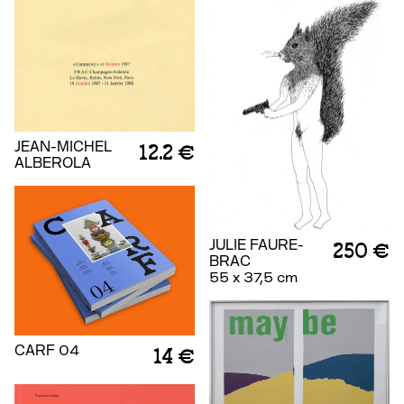
JEAN-MICHEL
12.2 €
ALBEROLA
JULIE FAURE-
250 €
BRAC
55 x 37,5 cm
CARF 04
14 €