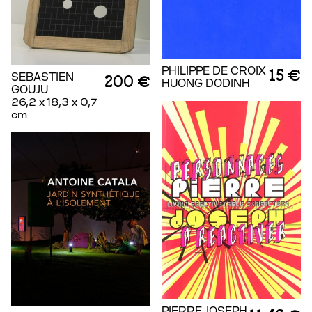
PHILIPPE DE CROIX
15 €
SEBASTIEN
200 €
HUONG DODINH
GOUJU
26,2 x 18,3 x 0,7
cm
PIERRE JOSEPH