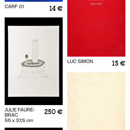
CARF 01
14 €
LUC SIMON
15 €
JULIE FAURE-
250 €
BRAC
55 x 37,5 cm