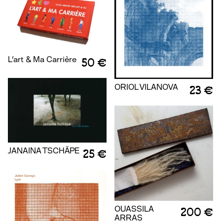
L'art & Ma Carrière
50 €
ORIOL VILANOVA
23 €
JANAINA TSCHÄPE
25 €
OUASSILA
200 €
ARRAS