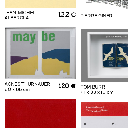
JEAN-MICHEL
12.2 €
PIERRE GINER
ALBEROLA
AGNES THURNAUER
120 €
TOM BURR
50 x 65 cm
41 x 33 x 10 cm