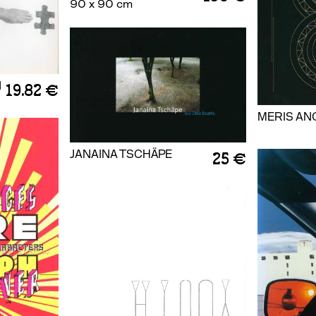
90 x 90 cm
N
19.82 €
MERIS AN
JANAINA TSCHÄPE
25 €