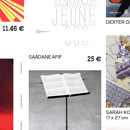
DEXTER 
11.46 €
SAÂDANE AFIF
25 €
SARAH K
17 x 27 cm