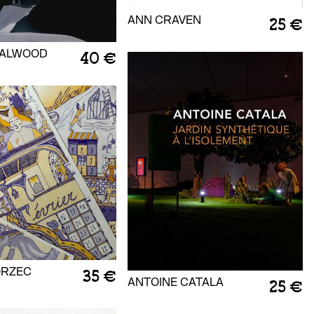
ANN CRAVEN
25 €
DALWOOD
40 €
ORZEC
35 €
ANTOINE CATALA
25 €