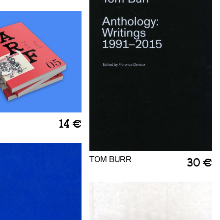
14 €
TOM BURR
30 €