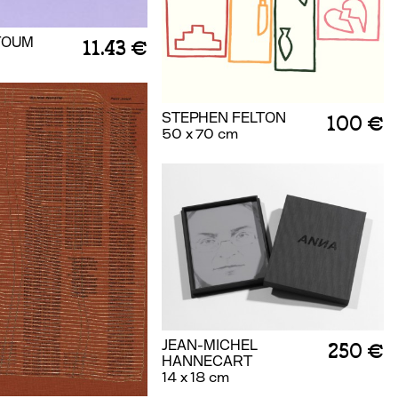
TOUM
11.43 €
STEPHEN FELTON
100 €
50 x 70 cm
JEAN-MICHEL
250 €
HANNECART
14 x 18 cm