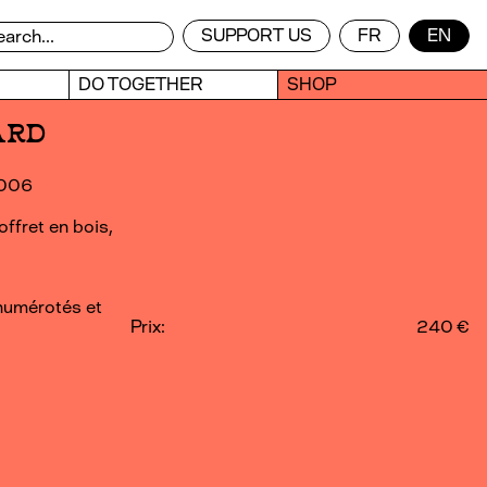
SUPPORT US
FR
EN
DO TOGETHER
SHOP
ARD
2006
ffret en bois,
numérotés et
Prix:
240 €