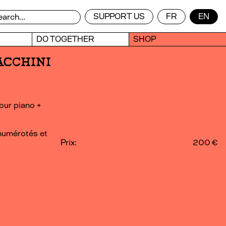
SUPPORT US
FR
EN
DO TOGETHER
SHOP
ACCHINI
pour piano +
numérotés et
Prix:
200 €