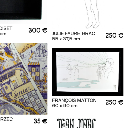
TOISET
300 €
 cm
JULIE FAURE-BRAC
250 €
55 x 37,5 cm
FRANÇOIS MATTON
250 €
60 x 90 cm
ORZEC
35 €