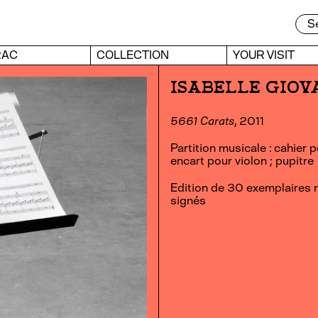
RAC
COLLECTION
YOUR VISIT
ISABELLE GIOV
5661 Carats
, 2011
Partition musicale : cahier 
encart pour violon ; pupitre
Edition de 30 exemplaires 
signés