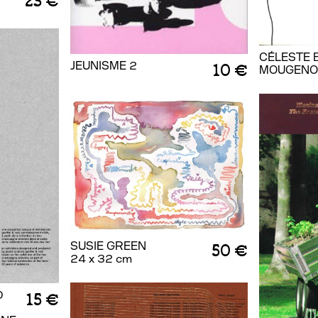
23 €
CÉLESTE 
JEUNISME 2
10 €
MOUGENO
SUSIE GREEN
50 €
24 x 32 cm
0
15 €