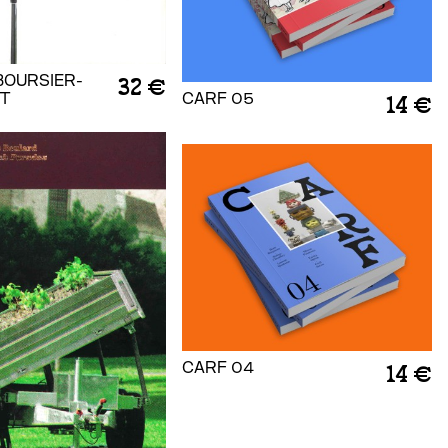
BOURSIER-
32 €
T
CARF 05
14 €
CARF 04
14 €