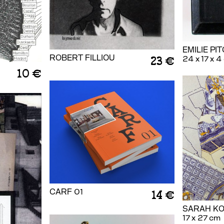
EMILIE PI
ROBERT FILLIOU
23 €
24 x 17 x 4
10 €
CARF 01
14 €
SARAH K
17 x 27 cm