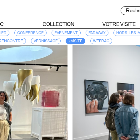
AC
COLLECTION
VOTRE VISITE
IER
CONFÉRENCE
ÉVÉNEMENT
FARAWAY
HORS-LES-
RENCONTRE
VERNISSAGE
× VISITE
WEFRAC