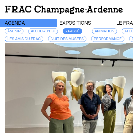
FRAC Champagne-Ardenne
AGENDA
EXPOSITIONS
LE FR
À VENIR
AUJOURD’HUI
× PASSÉ
ANIMATION
ATEL
LES AMIS DU FRAC
NUIT DES MUSÉES
PERFORMANCE