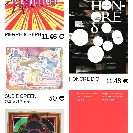
PIERRE JOSEPH
11.46 €
HONORÉ D'O
11.43 €
SUSIE GREEN
50 €
24 x 32 cm