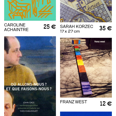
CAROLINE
25 €
SARAH KORZEC
35 €
ACHAINTRE
17 x 27 cm
FRANZ WEST
12 €