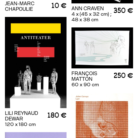
JEAN-MARC
10 €
ANN CRAVEN
CHAPOULIE
350 €
4 x (45 x 32 cm) ;
48 x 38 cm
FRANÇOIS
250 €
MATTON
60 x 90 cm
LILI REYNAUD
180 €
DEWAR
120 x 180 cm