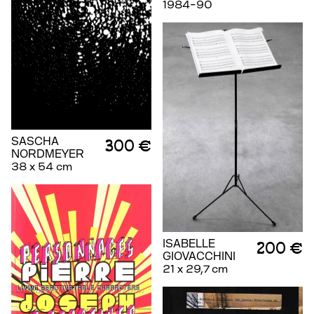
1984-90
SASCHA
300 €
NORDMEYER
38 x 54 cm
ISABELLE
200 €
GIOVACCHINI
21 x 29,7 cm