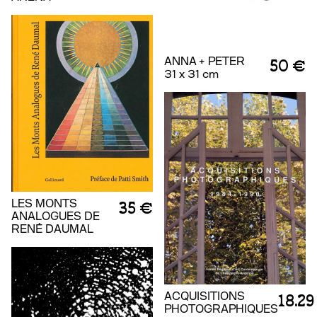
ANNA + PETER
50 €
31 x 31 cm
LES MONTS
35 €
ANALOGUES DE
RENÉ DAUMAL
ACQUISITIONS
18.29
PHOTOGRAPHIQUES