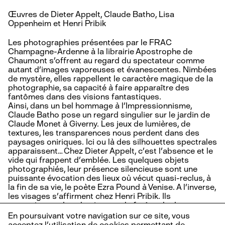
Œuvres de Dieter Appelt, Claude Batho, Lisa
Oppenheim et Henri Pribik
Les photographies présentées par le FRAC
Champagne-Ardenne à la librairie Apostrophe de
Chaumont s’offrent au regard du spectateur comme
autant d’images vaporeuses et évanescentes. Nimbées
de mystère, elles rappellent le caractère magique de la
photographie, sa capacité à faire apparaître des
fantômes dans des visions fantastiques.
Ainsi, dans un bel hommage à l’Impressionnisme,
Claude Batho pose un regard singulier sur le jardin de
Claude Monet à Giverny. Les jeux de lumières, de
textures, les transparences nous perdent dans des
paysages oniriques. Ici ou là des silhouettes spectrales
apparaissent… Chez Dieter Appelt, c’est l’absence et le
vide qui frappent d’emblée. Les quelques objets
photographiés, leur présence silencieuse sont une
puissante évocation des lieux où vécut quasi-reclus, à
la fin de sa vie, le poète Ezra Pound à Venise. A l’inverse,
les visages s’affirment chez Henri Pribik. Ils
apparaissent dans la pierre ou la forêt, tels des
fantômes d’une humanité disparue et lointaine. Lisa
En poursuivant votre navigation sur ce site, vous
Oppenheim enfin nous montre des images de fumées,
acceptez l’utilisation de cookies permettant de